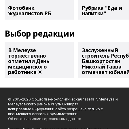
Фотобанк
Рубрика "Еда и
журналистов РБ
напитки"
Выбор редакции
В Мелеузе
Заслуженный
торжественно
строитель Респу
отметили День
Башкортостан
медицинского
Николай Гавва
работника ✕
отмечает юбиле
© 2015-2026 Общественно-политическая газета г. Мелеуза и
Мелеузовского района «Путь Октября».
Копирование информации сайта разрешено только с
письменного согласия администрации.
Об использовании персональных данных