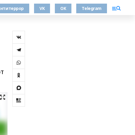
нтитеррор
VK
OK
Telegram
от