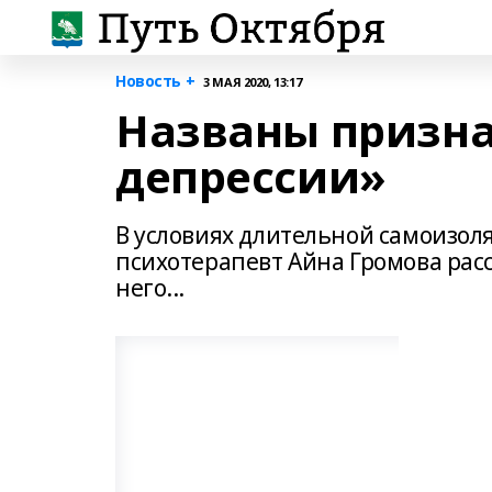
Новость +
3 МАЯ 2020, 13:17
Названы призн
депрессии»
В условиях длительной самоизол
психотерапевт Айна Громова расск
него...