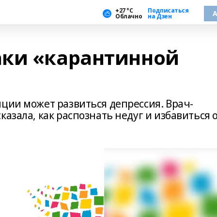
+27 °С
Подписаться
А
Облачно
на Дзен
аки «карантинной
яции может развиться депрессия. Врач-
азала, как распознать недуг и избавиться 