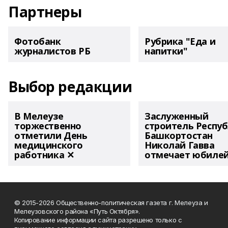
Партнеры
Фотобанк
Рубрика "Еда и
журналистов РБ
напитки"
Выбор редакции
В Мелеузе
Заслуженный
торжественно
строитель Респу
отметили День
Башкортостан
медицинского
Николай Гавва
работника ✕
отмечает юбиле
© 2015-2026 Общественно-политическая газета г. Мелеуза и
Мелеузовского района «Путь Октября».
Копирование информации сайта разрешено только с