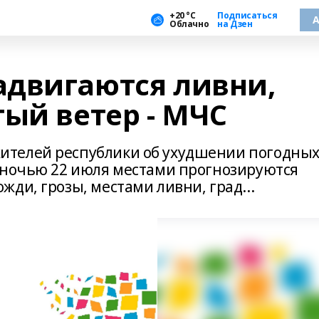
+20 °С
Подписаться
А
Облачно
на Дзен
двигаются ливни,
ый ветер - МЧС
телей республики об ухудшении погодны
 ночью 22 июля местами прогнозируются
ди, грозы, местами ливни, град...