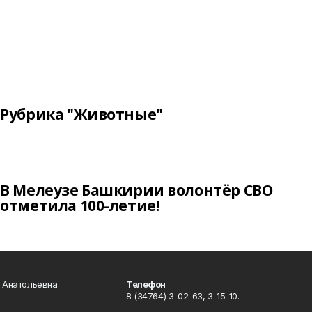
Рубрика "Животные"
В Мелеузе Башкирии волонтёр СВО
отметила 100-летие!
а Анатольевна
Телефон
8 (34764) 3-02-63, 3-15-10.