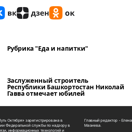
Рубрика "Еда и напитки"
Заслуженный строитель
Республики Башкортостан Николай
Гавва отмечает юбилей
Путь Октября» зарегистрирована в
Главный редактор - Елен
ии Федеральной службы по надзору в
Мазиева.
язи, информационных технологий и