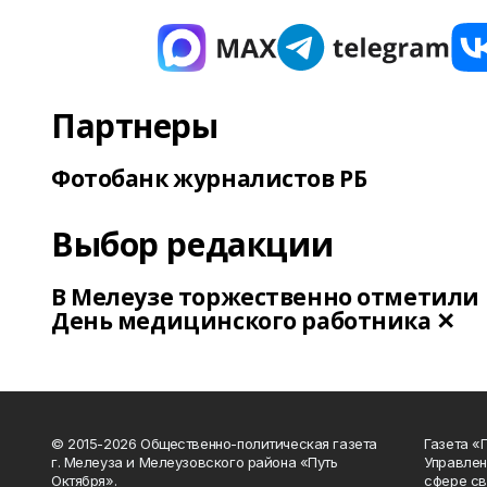
Партнеры
Фотобанк журналистов РБ
Выбор редакции
В Мелеузе торжественно отметили
День медицинского работника ✕
© 2015-2026 Общественно-политическая газета
Газета «
г. Мелеуза и Мелеузовского района «Путь
Управлен
Октября».
сфере св