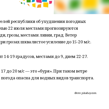
елей республики об ухудшении погодных
очью 22 июля местами прогнозируются
, грозы, местами ливни, град. Ветер
и грозах шквалистое усиление до 15-20 м/с.
 14-19 градусов, местами до 9, днем 22-27.
17 до 20 м/с — это «буря». При таком ветре
 погода опасна для водных видов транспорта.
Фото: pixabay.com.