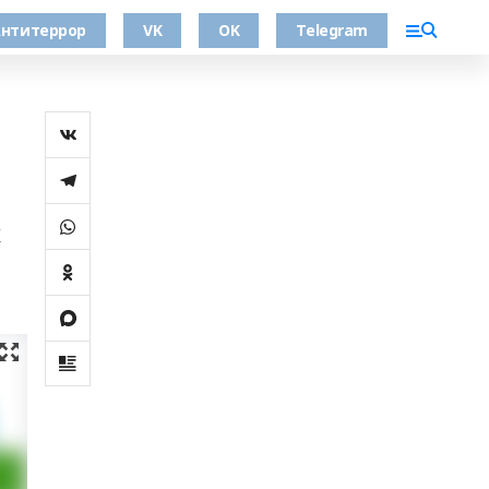
нтитеррор
VK
OK
Telegram
х