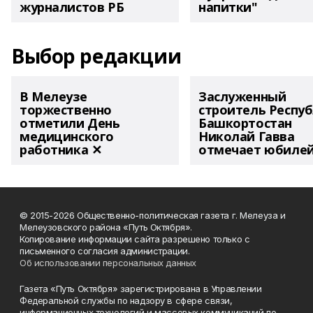
журналистов РБ
напитки"
Выбор редакции
В Мелеузе
Заслуженный
торжественно
строитель Респу
отметили День
Башкортостан
медицинского
Николай Гавва
работника ✕
отмечает юбиле
© 2015-2026 Общественно-политическая газета г. Мелеуза и
Мелеузовского района «Путь Октября».
Копирование информации сайта разрешено только с
письменного согласия администрации.
Об использовании персональных данных
Газета «Путь Октября» зарегистрирована в Управлении
Федеральной службы по надзору в сфере связи,
информационных технологий и массовых коммуникаций по