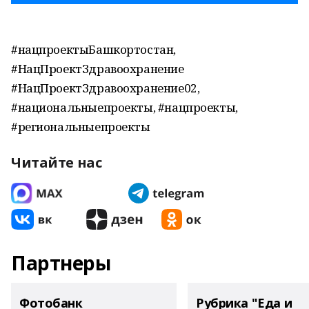
#нацпроектыБашкортостан,
#НацПроектЗдравоохранение
#НацПроектЗдравоохранение02,
#национальныепроекты, #нацпроекты,
#региональныепроекты
Читайте нас
Партнеры
Фотобанк
Рубрика "Еда и