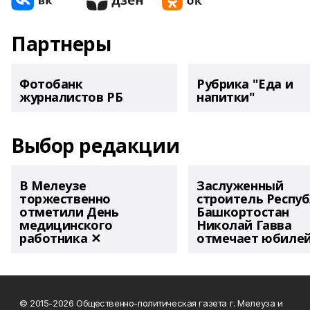
Партнеры
Фотобанк
Рубрика "Еда и
журналистов РБ
напитки"
Выбор редакции
В Мелеузе
Заслуженный
торжественно
строитель Респу
отметили День
Башкортостан
медицинского
Николай Гавва
работника ✕
отмечает юбиле
© 2015-2026 Общественно-политическая газета г. Мелеуза и