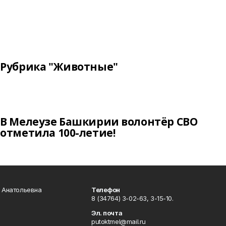
Рубрика "Животные"
В Мелеузе Башкирии волонтёр СВО
отметила 100-летие!
а Анатольевна
Телефон
8 (34764) 3-02-63, 3-15-10.
Эл. почта
putoktmel@mail.ru