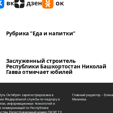
Рубрика "Еда и напитки"
Заслуженный строитель
Республики Башкортостан Николай
Гавва отмечает юбилей
Путь Октября» зарегистрирована в
Главный редактор - Елен
ии Федеральной службы по надзору в
Мазиева.
язи, информационных технологий и
 коммуникаций по Республике
стан. Регистрационный номер ПИ № ТУ