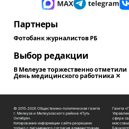
Партнеры
Фотобанк журналистов РБ
Выбор редакции
В Мелеузе торжественно отметили
День медицинского работника ✕
© 2015-2026 Общественно-политическая газета
Газета «
г. Мелеуза и Мелеузовского района «Путь
Управлен
Октября».
сфере св
Копирование информации сайта разрешено
массовых
только с письменного согласия администрации.
Башкорто