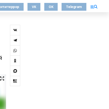
нтитеррор
VK
OK
Telegram
.
й