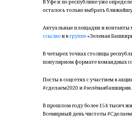
В Уфе и по республике уже определ
осталось только выбрать ближайшую
Актуальные площадки и контакты м
ссылке
и в
группе
«Зеленая Башкири
В четырех точках столицы республи
популярном формате командных со
Посты в соцсетях с участием в акц
#сделаем2020 и #зелёнаябашкирия.
В прошлом году более 154 тысяч ж
Всемирный день чистоты #Сделаем