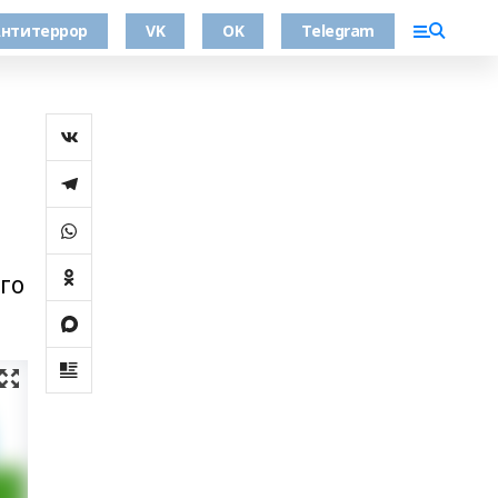
нтитеррор
VK
OK
Telegram
го