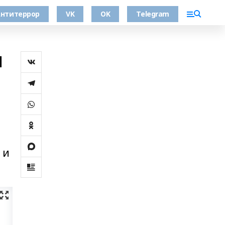
нтитеррор
VK
OK
Telegram
я
 и