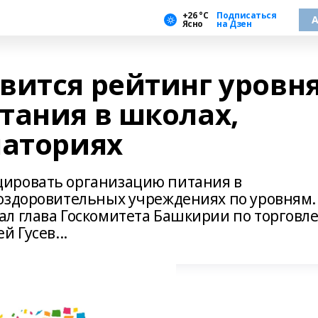
+26 °С
Подписаться
А
Ясно
на Дзен
вится рейтинг уровн
тания в школах,
наториях
ировать организацию питания в
оздоровительных учреждениях по уровням.
л глава Госкомитета Башкирии по торговле
 Гусев...