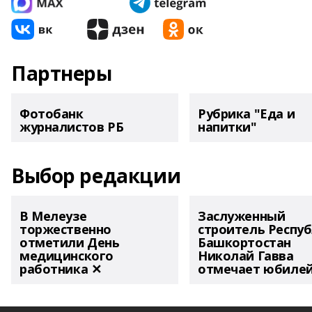
Партнеры
Фотобанк
Рубрика "Еда и
журналистов РБ
напитки"
Выбор редакции
В Мелеузе
Заслуженный
торжественно
строитель Респу
отметили День
Башкортостан
медицинского
Николай Гавва
работника ✕
отмечает юбиле