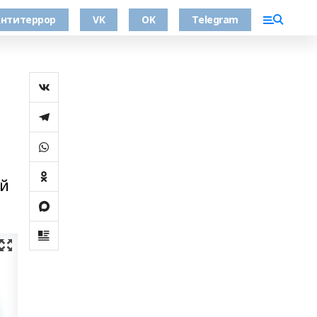
нтитеррор
VK
OK
Telegram
ий