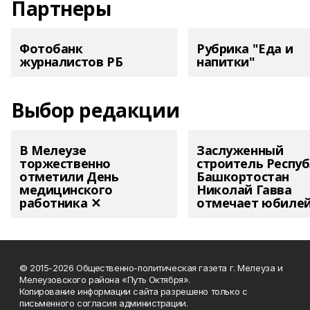
Партнеры
Фотобанк
Рубрика "Еда и
журналистов РБ
напитки"
Выбор редакции
В Мелеузе
Заслуженный
торжественно
строитель Респу
отметили День
Башкортостан
медицинского
Николай Гавва
работника ✕
отмечает юбиле
© 2015-2026 Общественно-политическая газета г. Мелеуза и
Мелеузовского района «Путь Октября».
Копирование информации сайта разрешено только с
письменного согласия администрации.