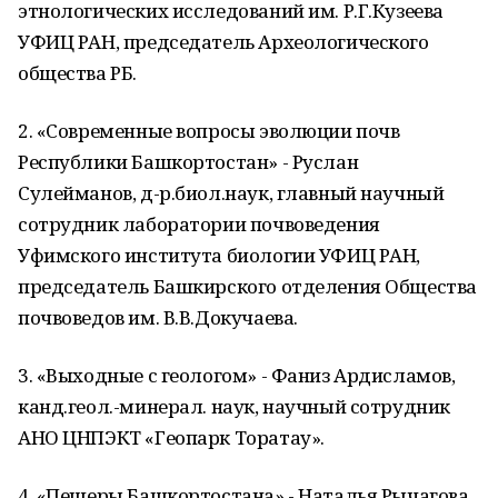
этнологических исследований им. Р.Г.Кузеева
УФИЦ РАН, председатель Археологического
общества РБ.
2. «Современные вопросы эволюции почв
Республики Башкортостан» - Руслан
Сулейманов, д-р.биол.наук, главный научный
сотрудник лаборатории почвоведения
Уфимского института биологии УФИЦ РАН,
председатель Башкирского отделения Общества
почвоведов им. В.В.Докучаева.
3. «Выходные с геологом» - Фаниз Ардисламов,
канд.геол.-минерал. наук, научный сотрудник
АНО ЦНПЭКТ «Геопарк Торатау».
4. «Пещеры Башкортостана» - Наталья Рычагова,