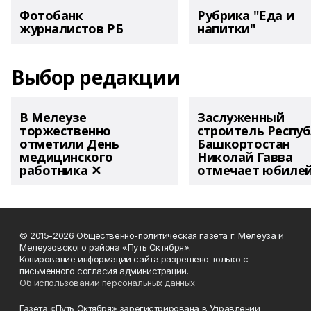
Фотобанк
Рубрика "Еда и
журналистов РБ
напитки"
Выбор редакции
В Мелеузе
Заслуженный
торжественно
строитель Респу
отметили День
Башкортостан
медицинского
Николай Гавва
работника ✕
отмечает юбиле
© 2015-2026 Общественно-политическая газета г. Мелеуза и
Мелеузовского района «Путь Октября».
Копирование информации сайта разрешено только с
письменного согласия администрации.
Об использовании персональных данных
Газета «Путь Октября» зарегистрирована в Управлении