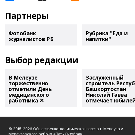
Партнеры
Фотобанк
Рубрика "Еда и
журналистов РБ
напитки"
Выбор редакции
В Мелеузе
Заслуженный
торжественно
строитель Респу
отметили День
Башкортостан
медицинского
Николай Гавва
работника ✕
отмечает юбиле
© 2015-2026 Общественно-политическая газета г. Мелеуза и
Мелеузовского района «Путь Октября».