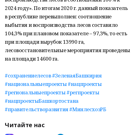
2024 году». По итогам 2020 г. данный показатель
в республике перевыполнен: соотношение
выбытия и воспроизводства лесов составило
104,3% при плановом показателе – 97,3%, то есть
при площади вырубок 13990 га,
лесовосстановительные мероприятия проведены
на площади 14600 га.
#сохранениелесов
#ЗеленаяБашкирия
#национальныепроекты
#нацпроекты
#региональныепроекты
#регпроекты
#нацпроектыБашкортостана
#правительстворазвития
#МинлесхозРБ
Читайте нас