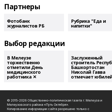
Партнеры
Фотобанк
Рубрика "Еда и
журналистов РБ
напитки"
Выбор редакции
В Мелеузе
Заслуженный
торжественно
строитель Респу
отметили День
Башкортостан
медицинского
Николай Гавва
работника ✕
отмечает юбиле
© 2015-2026 Общественно-политическая газета г. Мелеуза и
Мелеузовского района «Путь Октября».
Копирование информации сайта разрешено только с