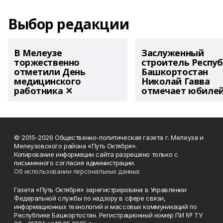
Выбор редакции
В Мелеузе
Заслуженный
торжественно
строитель Респу
отметили День
Башкортостан
медицинского
Николай Гавва
работника ✕
отмечает юбиле
© 2015-2026 Общественно-политическая газета г. Мелеуза и
Мелеузовского района «Путь Октября».
Копирование информации сайта разрешено только с
письменного согласия администрации.
Об использовании персональных данных
Газета «Путь Октября» зарегистрирована в Управлении
Федеральной службы по надзору в сфере связи,
информационных технологий и массовых коммуникаций по
Республике Башкортостан. Регистрационный номер ПИ № ТУ