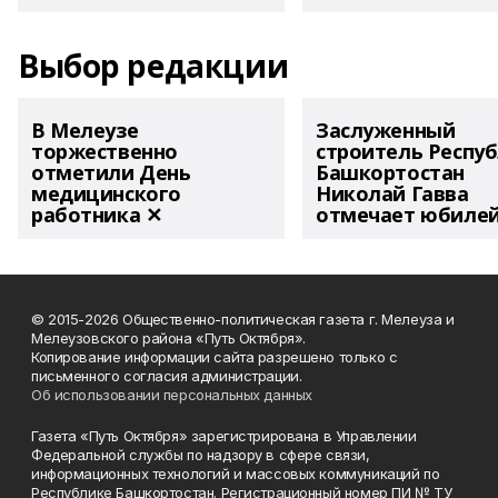
Выбор редакции
В Мелеузе
Заслуженный
торжественно
строитель Респу
отметили День
Башкортостан
медицинского
Николай Гавва
работника ✕
отмечает юбиле
© 2015-2026 Общественно-политическая газета г. Мелеуза и
Мелеузовского района «Путь Октября».
Копирование информации сайта разрешено только с
письменного согласия администрации.
Об использовании персональных данных
Газета «Путь Октября» зарегистрирована в Управлении
Федеральной службы по надзору в сфере связи,
информационных технологий и массовых коммуникаций по
Республике Башкортостан. Регистрационный номер ПИ № ТУ