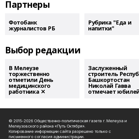
Партнеры
Фотобанк
Рубрика "Еда и
журналистов РБ
напитки"
Выбор редакции
В Мелеузе
Заслуженный
торжественно
строитель Респу
отметили День
Башкортостан
медицинского
Николай Гавва
работника ✕
отмечает юбиле
© 2015-2026 Общественно-политическая газета г. Мелеуза и
Мелеузовского района «Путь Октября».
Копирование информации сайта разрешено только с
письменного согласия администрации.