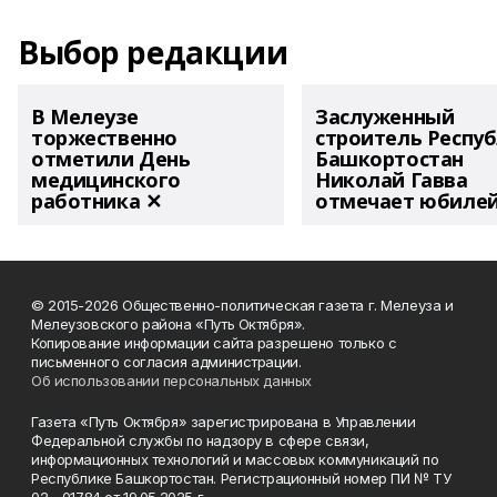
Выбор редакции
В Мелеузе
Заслуженный
торжественно
строитель Респу
отметили День
Башкортостан
медицинского
Николай Гавва
работника ✕
отмечает юбиле
© 2015-2026 Общественно-политическая газета г. Мелеуза и
Мелеузовского района «Путь Октября».
Копирование информации сайта разрешено только с
письменного согласия администрации.
Об использовании персональных данных
Газета «Путь Октября» зарегистрирована в Управлении
Федеральной службы по надзору в сфере связи,
информационных технологий и массовых коммуникаций по
Республике Башкортостан. Регистрационный номер ПИ № ТУ