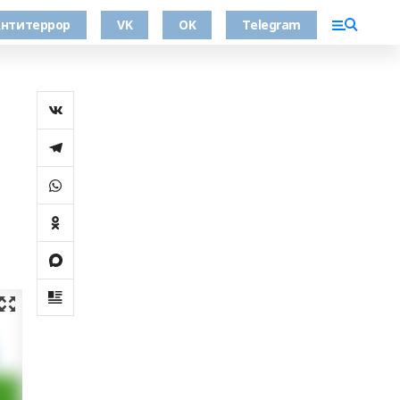
нтитеррор
VK
OK
Telegram
е