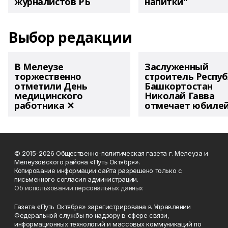
журналистов РБ
напитки"
Выбор редакции
В Мелеузе
Заслуженный
торжественно
строитель Респу
отметили День
Башкортостан
медицинского
Николай Гавва
работника ✕
отмечает юбиле
© 2015-2026 Общественно-политическая газета г. Мелеуза и
Мелеузовского района «Путь Октября».
Копирование информации сайта разрешено только с
письменного согласия администрации.
Об использовании персональных данных
Газета «Путь Октября» зарегистрирована в Управлении
Федеральной службы по надзору в сфере связи,
информационных технологий и массовых коммуникаций по