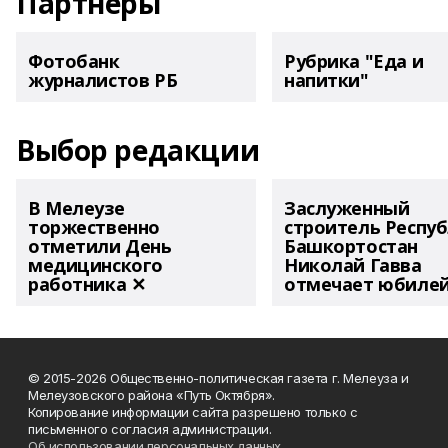
Партнеры
Фотобанк
Рубрика "Еда и
журналистов РБ
напитки"
Выбор редакции
В Мелеузе
Заслуженный
торжественно
строитель Респу
отметили День
Башкортостан
медицинского
Николай Гавва
работника ✕
отмечает юбиле
© 2015-2026 Общественно-политическая газета г. Мелеуза и
Мелеузовского района «Путь Октября».
Копирование информации сайта разрешено только с
письменного согласия администрации.
Об использовании персональных данных