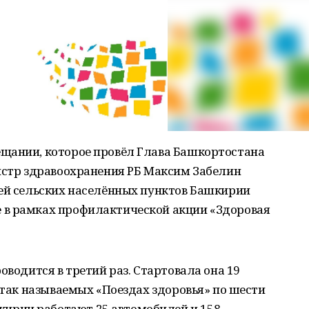
щании, которое провёл Глава Башкортостана
нистр здравоохранения РБ Максим Забелин
лей сельских населённых пунктов Башкирии
 в рамках профилактической акции «Здоровая
оводится в третий раз. Стартовала она 19
В так называемых «Поездах здоровья» по шести
рии работают 25 автомобилей и 158