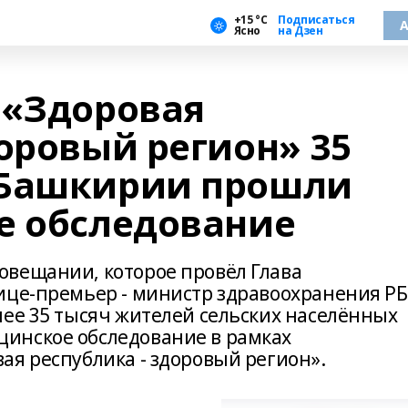
+15 °С
Подписаться
А
Ясно
на Дзен
 «Здоровая
оровый регион» 35
 Башкирии прошли
е обследование
вещании, которое провёл Глава
ице-премьер - министр здравоохранения РБ
лее 35 тысяч жителей сельских населённых
инское обследование в рамках
ая республика - здоровый регион».