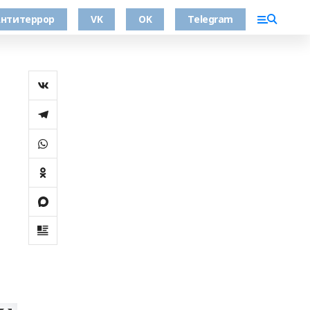
нтитеррор
VK
OK
Telegram