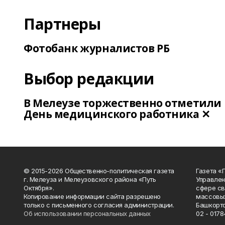
Партнеры
Фотобанк журналистов РБ
Выбор редакции
В Мелеузе торжественно отметили
День медицинского работника ✕
© 2015-2026 Общественно-политическая газета
Газета «
г. Мелеуза и Мелеузовского района «Путь
Управлен
Октября».
сфере св
Копирование информации сайта разрешено
массовых
только с письменного согласия администрации.
Башкорто
Об использовании персональных данных
02 - 0178