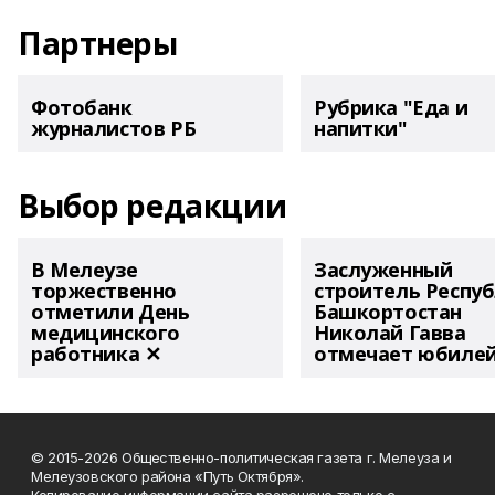
Партнеры
Фотобанк
Рубрика "Еда и
журналистов РБ
напитки"
Выбор редакции
В Мелеузе
Заслуженный
торжественно
строитель Респу
отметили День
Башкортостан
медицинского
Николай Гавва
работника ✕
отмечает юбиле
© 2015-2026 Общественно-политическая газета г. Мелеуза и
Мелеузовского района «Путь Октября».