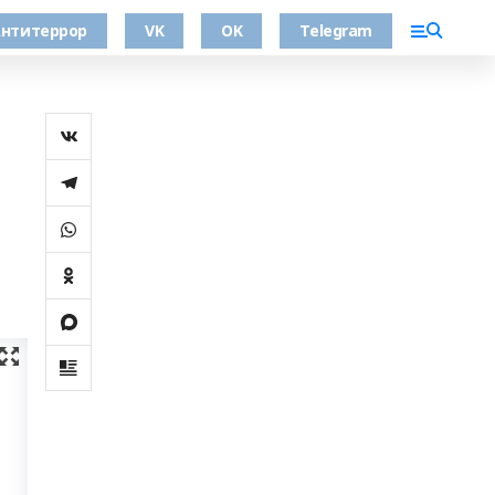
нтитеррор
VK
OK
Telegram