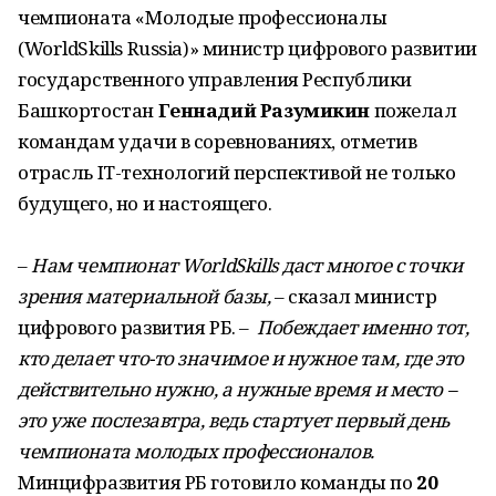
чемпионата «Молодые профессионалы
(WorldSkills Russia)» министр цифрового развитии
государственного управления Республики
Башкортостан
Геннадий Разумикин
пожелал
командам удачи в соревнованиях, отметив
отрасль IT-технологий перспективой не только
будущего, но и настоящего.
–
Нам чемпионат WorldSkills даст многое с точки
зрения материальной базы,
– сказал министр
цифрового развития РБ. –
Побеждает именно тот,
кто делает что-то значимое и нужное там, где это
действительно нужно, а нужные время и место –
это уже послезавтра, ведь стартует первый день
чемпионата молодых профессионалов.
Минцифразвития РБ готовило команды по
20