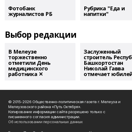
Фотобанк
Рубрика "Еда и
журналистов РБ
напитки"
Выбор редакции
В Мелеузе
Заслуженный
торжественно
строитель Респу
отметили День
Башкортостан
медицинского
Николай Гавва
работника ✕
отмечает юбиле
© 2015-2026 Общественно-политическая газета г. Мелеуза и
Мелеузовского района «Путь Октября».
Копирование информации сайта разрешено только с
письменного согласия администрации.
Об использовании персональных данных