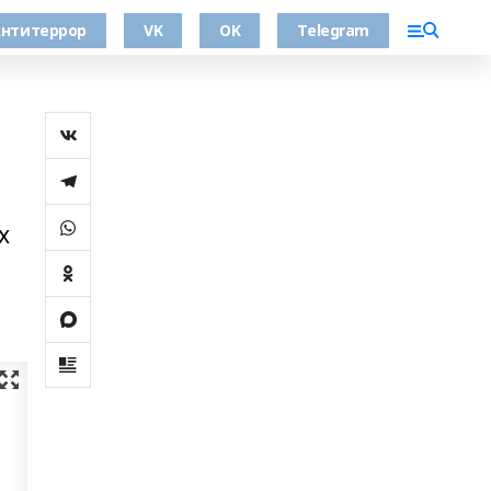
нтитеррор
VK
OK
Telegram
х