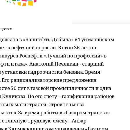
оцсетях
нденсата в «Башнефть-Добыча» в Туймазинском
ет в нефтяной отрасли. В свои 36 лет он
нкурса Роснефти «Лучший по профессии» в
ти и газа». Анатолий Печенкин - старший
 установки гидроочистки бензина. Время
т. Его рационализаторские предложения
олее 50 лет в газовой промышленности и одна
 Куликова. На его счету – газификация районов
зовых магистралей, строительство
ектов. За время работы в «Газпром-трансгаз
л отличную трудовую смену. Анвар
ик в Кармаскалинском управлении «Газпром