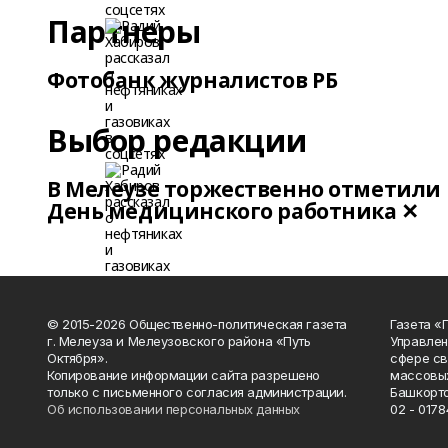
Партнеры
Фотобанк журналистов РБ
Выбор редакции
В Мелеузе торжественно отметили
День медицинского работника ✕
© 2015-2026 Общественно-политическая газета
Газета «
г. Мелеуза и Мелеузовского района «Путь
Управлен
Октября».
сфере св
Копирование информации сайта разрешено
массовых
только с письменного согласия администрации.
Башкорто
Об использовании персональных данных
02 - 0178