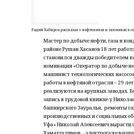
Радий Хабиров рассказал о нефтяниках и газовиках в с
Мастер по добыче нефти, газа и ко
районе Рушан Хасанов 18 лет работа
становился дважды победителем ко
номинации «Оператор по добыче неф
машинист технологических насосов
работы в нефтяной отрасли – 29 ле
реализуются на крупных заводах. Б
запись в трудовой книжке у Николая
башкирского Зауралья, ремонты га
производственных и социальных объ
Уфа» Николай Алексеевич вырасти
Хаматгалимов - электрогазосварщ