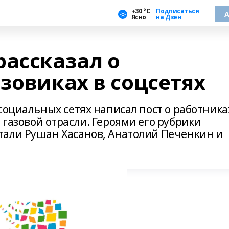
+30 °С
Подписаться
А
Ясно
на Дзен
рассказал о
зовиках в соцсетях
социальных сетях написал пост о работника
газовой отрасли. Героями его рубрики
тали Рушан Хасанов, Анатолий Печенкин и