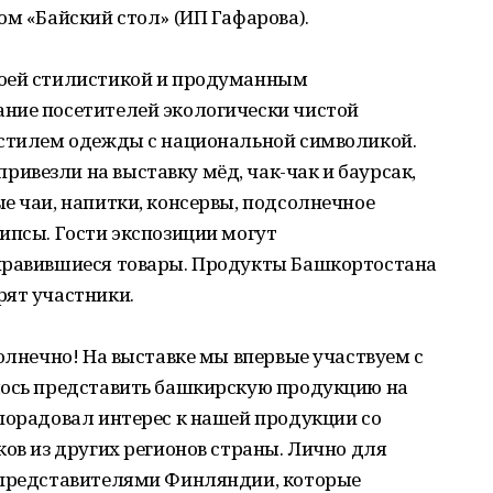
ом «Байский стол» (ИП Гафарова).
воей стилистикой и продуманным
ние посетителей экологически чистой
 стилем одежды с национальной символикой.
ивезли на выставку мёд, чак-чак и баурсак,
е чаи, напитки, консервы, подсолнечное
ипсы. Гости экспозиции могут
нравившиеся товары. Продукты Башкортостана
рят участники.
солнечно! На выставке мы впервые участвуем с
лось представить башкирскую продукцию на
порадовал интерес к нашей продукции со
ков из других регионов страны. Лично для
 представителями Финляндии, которые