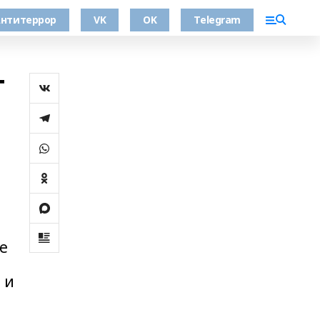
нтитеррор
VK
OK
Telegram
т
ие
 и