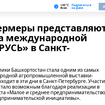
+30 °С
Подписаться
А
Ясно
на Дзен
рмеры представляю
на международной
УСЬ» в Санкт-
лики Башкортостан стала одним из самых
ародной агропромышленной выставки-
ходит в эти дни в Санкт-Петербурге. Участ
 стало возможным благодаря реализации в
та «Малое и среднее предпринимательство
дпринимательской инициативы».