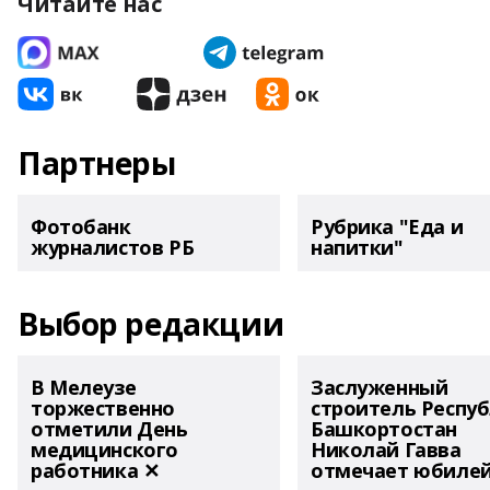
Читайте нас
Партнеры
Фотобанк
Рубрика "Еда и
журналистов РБ
напитки"
Выбор редакции
В Мелеузе
Заслуженный
торжественно
строитель Респу
отметили День
Башкортостан
медицинского
Николай Гавва
работника ✕
отмечает юбиле