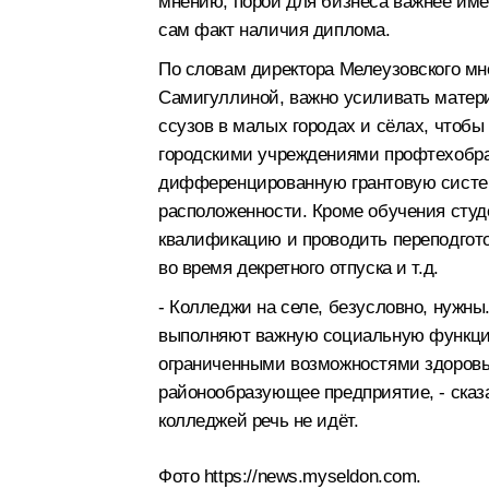
мнению, порой для бизнеса важнее им
сам факт наличия диплома.
По словам директора Мелеузовского м
Самигуллиной, важно усиливать матер
ссузов в малых городах и сёлах, чтобы
городскими учреждениями профтехобраз
дифференцированную грантовую систем
расположенности. Кроме обучения студ
квалификацию и проводить переподгот
во время декретного отпуска и т.д.
- Колледжи на селе, безусловно, нужны
выполняют важную социальную функцию
ограниченными возможностями здоровья.
районообразующее предприятие, - сказ
колледжей речь не идёт.
Фото https://news.myseldon.com.