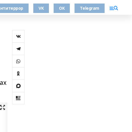
нтитеррор
VK
OK
Telegram
ах