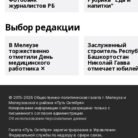
журналистов РБ
напитки"
Выбор редакции
В Мелеузе
Заслуженный
торжественно
строитель Респу
отметили День
Башкортостан
медицинского
Николай Гавва
работника ✕
отмечает юбиле
© 2015-2026 Общественно-политическая газета г. Мелеуза и
Мелеузовского района «Путь Октября».
Копирование информации сайта разрешено только с
письменного согласия администрации.
Об использовании персональных данных
Газета «Путь Октября» зарегистрирована в Управлении
Федеральной службы по надзору в сфере связи,