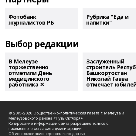
Фотобанк
Рубрика "Еда и
журналистов РБ
напитки"
Выбор редакции
В Мелеузе
Заслуженный
торжественно
строитель Респу
отметили День
Башкортостан
медицинского
Николай Гавва
работника ✕
отмечает юбиле
© 2015-2026 Общественно-политическая газета г. Мелеуза и
Мелеузовского района «Путь Октября».
Копирование информации сайта разрешено только с
письменного согласия администрации.
Об использовании персональных данных