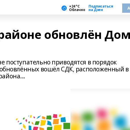
+24 °С
Подписаться
А
Облачно
на Дзен
районе обновлён До
не поступательно приводятся в порядок
 обновлённых вошёл СДК, расположенный в 
айона...