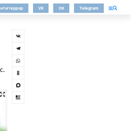
нтитеррор
VK
OK
Telegram
м
с.