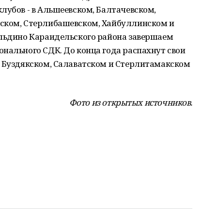
лубов - в Альшеевском, Балтачевском,
ском, Стерлибашевском, Хайбуллинском и
ильдино Караидельского района завершаем
нального СДК. До конца года распахнут свои
в Буздякском, Салаватском и Стерлитамакском
Фото из открытых источников.