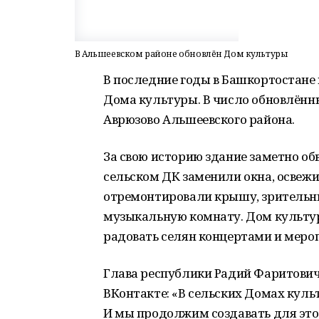
В Альшеевском районе обновлён Дом культуры
В последние годы в Башкортостане 
Дома культуры. В число обновлённ
Аврюзово Альшеевского района.
За свою историю здание заметно об
сельском ДК заменили окна, освеж
отремонтировали крышу, зрительны
музыкальную комнату. Дом культу
радовать селян концертами и меро
Глава республики Радий Фаритович 
ВКонтакте: «В сельских Домах культ
И мы продолжим создавать для этог