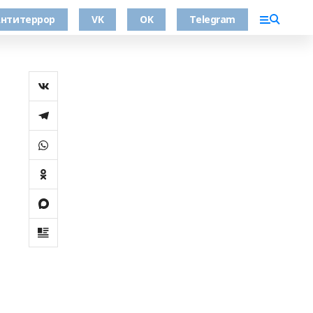
нтитеррор
VK
OK
Telegram