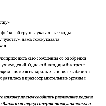
уппу».
й фейковой группы указали все коды
 чувству», дама тоже указала
од.
али приходить смс-сообщения об одобрении
 учреждений. Однако благодаря быстроте
время поменять пароль от личного кабинета
 обратилась в правоохранительные органы с
о никому нельзя сообщать различные коды и
 и близкими перед совершением денежных и