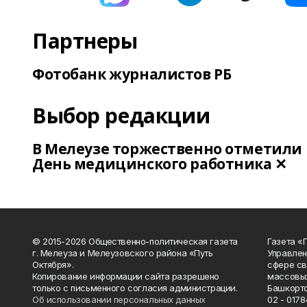
Партнеры
Фотобанк журналистов РБ
Выбор редакции
В Мелеузе торжественно отметили
День медицинского работника ✕
© 2015-2026 Общественно-политическая газета
Газета «
г. Мелеуза и Мелеузовского района «Путь
Управлен
Октября».
сфере св
Копирование информации сайта разрешено
массовых
только с письменного согласия администрации.
Башкорто
Об использовании персональных данных
02 - 0178