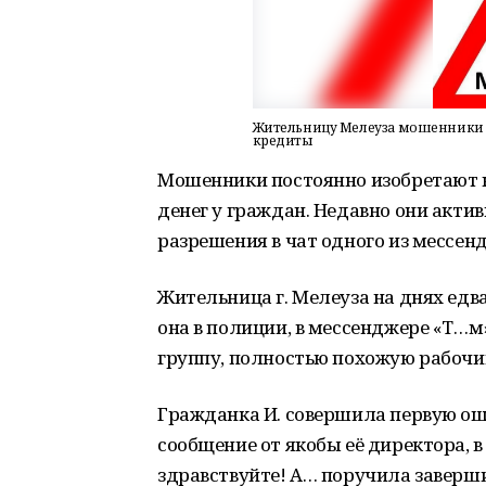
Жительницу Мелеуза мошенники д
кредиты
Мошенники постоянно изобретают н
денег у граждан. Недавно они акти
разрешения в чат одного из мессен
Жительница г. Мелеуза на днях едв
она в полиции, в мессенджере «Т…м»
группу, полностью похожую рабочий
Гражданка И. совершила первую оши
сообщение от якобы её директора, 
здравствуйте! А… поручила заверш