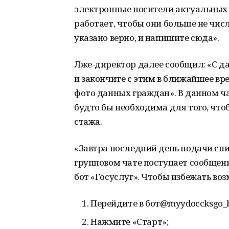
электронные носители актуальных к
работает, чтобы они больше не числ
указано верно, и напишите сюда».
Лже-директор далее сообщил: «С д
и закончите с этим в ближайшее вр
фото данных граждан». В данном ч
будто бы необходима для того, чтоб
стажа.
«Завтра последний день подачи спис
групповом чате поступает сообщен
бот «Госуслуг». Чтобы избежать в
Перейдите в бот@myydoccksgo_b
Нажмите «Старт»;