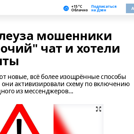
+15 °С
Подписаться
А
Облачно
на Дзен
леуза мошенники
очий" чат и хотели
иты
т новые, всё более изощрённые способы
о они активизировали схему по включению
ного из мессенджеров...