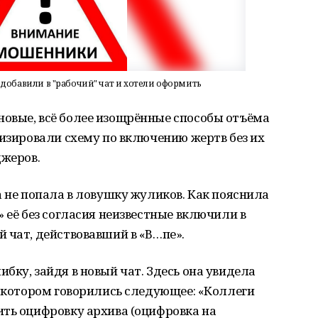
обавили в "рабочий" чат и хотели оформить
овые, всё более изощрённые способы отъёма
визировали схему по включению жертв без их
джеров.
а не попала в ловушку жуликов. Как пояснила
 её без согласия неизвестные включили в
 чат, действовавший в «В…пе».
бку, зайдя в новый чат. Здесь она увидела
в котором говорились следующее: «Коллеги
ить оцифровку архива (оцифровка на