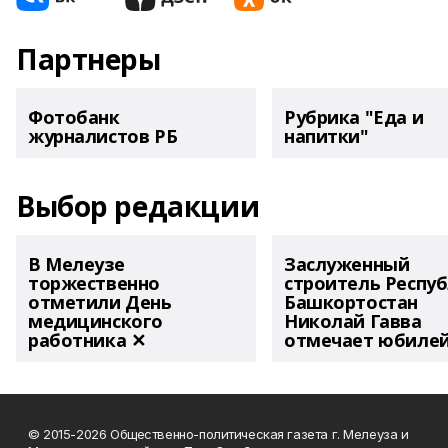
Партнеры
Фотобанк
Рубрика "Еда и
журналистов РБ
напитки"
Выбор редакции
В Мелеузе
Заслуженный
торжественно
строитель Респу
отметили День
Башкортостан
медицинского
Николай Гавва
работника ✕
отмечает юбиле
© 2015-2026 Общественно-политическая газета г. Мелеуза и