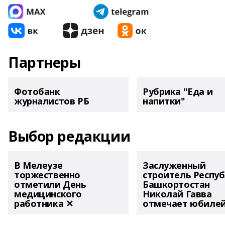
Партнеры
Фотобанк
Рубрика "Еда и
журналистов РБ
напитки"
Выбор редакции
В Мелеузе
Заслуженный
торжественно
строитель Респу
отметили День
Башкортостан
медицинского
Николай Гавва
работника ✕
отмечает юбиле