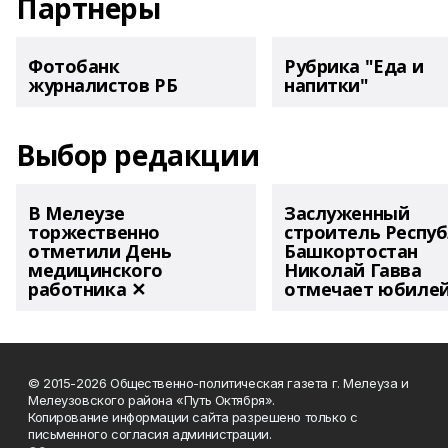
Партнеры
Фотобанк
Рубрика "Еда и
журналистов РБ
напитки"
Выбор редакции
В Мелеузе
Заслуженный
торжественно
строитель Респу
отметили День
Башкортостан
медицинского
Николай Гавва
работника ✕
отмечает юбиле
© 2015-2026 Общественно-политическая газета г. Мелеуза и
Мелеузовского района «Путь Октября».
Копирование информации сайта разрешено только с
письменного согласия администрации.