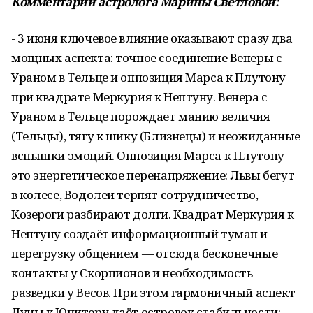
Комментарий астролога Марины Светловой:
- 3 июня ключевое влияние оказывают сразу два
мощных аспекта: точное соединение Венеры с
Ураном в Тельце и оппозиция Марса к Плутону
при квадрате Меркурия к Нептуну. Венера с
Ураном в Тельце порождает манию величия
(Тельцы), тягу к шику (Близнецы) и неожиданные
вспышки эмоций. Оппозиция Марса к Плутону —
это энергетическое перенапряжение: Львы бегут
в колесе, Водолеи терпят сотрудничество,
Козероги разбирают долги. Квадрат Меркурия к
Нептуну создаёт информационный туман и
перегрузку общением — отсюда бесконечные
контакты у Скорпионов и необходимость
разведки у Весов. При этом гармоничный аспект
Луны к Юпитеру даёт островок стабильности: