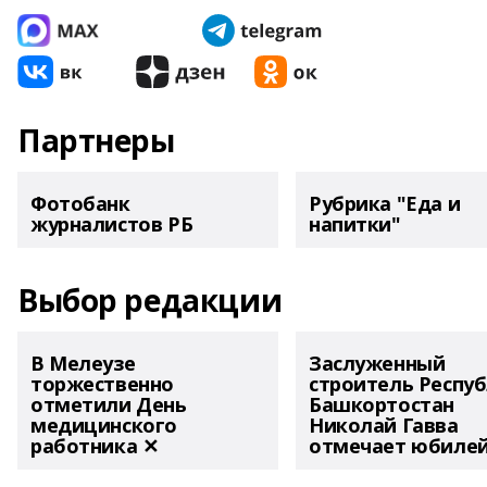
Партнеры
Фотобанк
Рубрика "Еда и
журналистов РБ
напитки"
Выбор редакции
В Мелеузе
Заслуженный
торжественно
строитель Респу
отметили День
Башкортостан
медицинского
Николай Гавва
работника ✕
отмечает юбиле