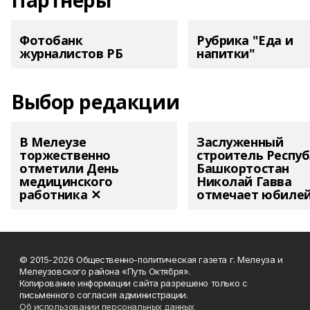
Партнеры
Фотобанк
Рубрика "Еда и
журналистов РБ
напитки"
Выбор редакции
В Мелеузе
Заслуженный
торжественно
строитель Респу
отметили День
Башкортостан
медицинского
Николай Гавва
работника ✕
отмечает юбиле
© 2015-2026 Общественно-политическая газета г. Мелеуза и
Мелеузовского района «Путь Октября».
Копирование информации сайта разрешено только с
письменного согласия администрации.
Об использовании персональных данных