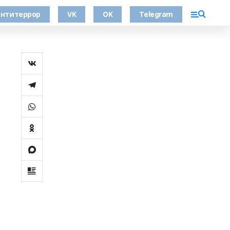
нтитеррор
VK
OK
Telegram