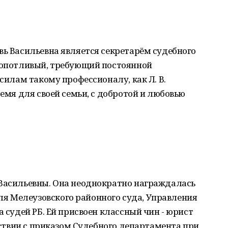
вь Васильевна является секретарём судебного
кропотливый, требующий постоянной
 силам такому профессионалу, как Л. В.
ремя для своей семьи, с добротой и любовью
 Васильевны. Она неоднократно награждалась
 Мелеузовского районного суда, Управления
а судей РБ. Ей присвоен классный чин - юрист
етствии с приказом Судебного департамента при