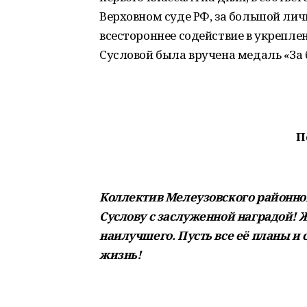
Верховном суде РФ, за большой лич
всестороннее содействие в укреплен
Сусловой была вручена медаль «За
П
Коллектив Мелеузовского районно
Суслову с заслуженной наградой! Ж
наилучшего. Пусть все её планы и
жизнь!