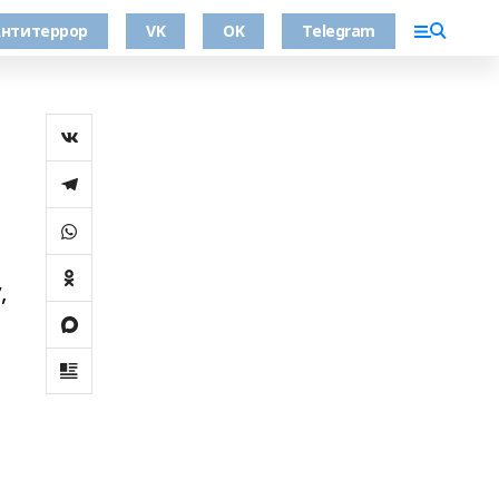
нтитеррор
VK
OK
Telegram
,