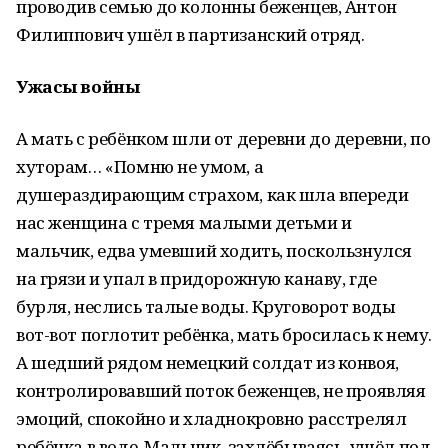
проводив семью до колонны беженцев, Антон
Филиппович ушёл в партизанский отряд.
Ужасы войны
А мать с ребёнком шли от деревни до деревни, по
хуторам… «Помню не умом, а
душераздирающим страхом, как шла впереди
нас женщина с тремя малыми детьми и
мальчик, едва умевший ходить, поскользнулся
на грязи и упал в придорожную канаву, где
бурля, неслись талые воды. Круговорот воды
вот-вот поглотит ребёнка, мать бросилась к нему.
А шедший рядом немецкий солдат из конвоя,
контролировавший поток беженцев, не проявляя
эмоций, спокойно и хладнокровно расстрелял
ребёнка в воде. Мальчик, захлёбываясь, ушёл под