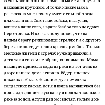
«Очень обидно было - помогла маме, а получила
наказание прутиком. И только позже мама
рассказала мне, почему вместе со мной тогда
плакала и она. Советские войска, наступая,
вошли в наше село, а враги без боя село не сдают.
Перестрелка. И вот так получилось, что на
нашем берегу речки немцы стреляют, а с другого
берега огонь ведут наши красноармейцы. Только
местные жители к стрельбе уже привыкли, а
дети так и совсем не обращают внимание. Мама
накануне принесла воды из реки и в тот день во
дворе нашего дома стирала. Вёдер, плошек
никаких не было. Носили воду в немецких
солдатских касках. Вот я и взяла валявшуюся без
пригляда фашистскую каску и пошла тихонько к
реке за водой. А пули рядом свистят, только я не