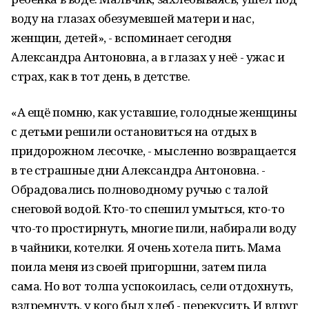
воду на глазах обезумевшей матери и нас,
женщин, детей», - вспоминает сегодня
Александра Антоновна, а в глазах у неё - ужас и
страх, как в тот день, в детстве.
«А ещё помню, как уставшие, голодные женщины
с детьми решили остановиться на отдых в
придорожном лесочке, - мысленно возвращается
в те страшные дни Александра Антоновна. -
Обрадовались полноводному ручью с талой
снеговой водой. Кто-то спешил умыться, кто-то
что-то простирнуть, многие пили, набирали воду
в чайники, котелки. Я очень хотела пить. Мама
поила меня из своей пригоршни, затем пила
сама. Но вот толпа успокоилась, сели отдохнуть,
вздремнуть, у кого был хлеб - перекусить. И вдруг