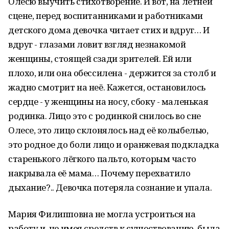
Олесю выучить стихотворение. И вот, на летней
сцене, перед воспитанниками и работниками
детского дома девочка читает стих и вдруг… И
вдруг - глазами ловит взгляд незнакомой
женщины, стоящей сзади зрителей. Ей или
плохо, или она обессилена - держится за столб и
жадно смотрит на неё. Кажется, остановилось
сердце - у женщины на носу, сбоку - маленькая
родинка. Лицо это с родинкой снилось во сне
Олесе, это лицо склонялось над её колыбелью,
это родное до боли лицо и оранжевая подкладка
старенького лёгкого пальто, которым часто
накрывала её мама… Почему перехватило
дыхание?.. Девочка потеряла сознание и упала.
Мария Филипповна не могла устроиться на
работу и, не имея средств к существованию, была