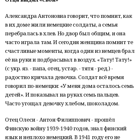
Александра Антоновна говорит, что помнит, как
в их доме жили немецкие солдаты, а семья
перебралась в хлев. Но двор был общим, и она
часто играла там. И сегодня женщина помнит те
счастливые моменты, когда один из немцев брал
её на руки и подбрасывал в воздух. «Тату! Тату!»
(с укр. яз. - папа, отец, устар. - тятя - ред.) -
радостно кричала девочка. Солдат всё время
говорил по-немецки: «У меня дома осталось семь
детей». И показывал на руках семь пальцев.
Часто угощал девочку хлебом, шоколадом.
Отец Олеси - Антон Филиппович - прошёл
Финскую войну 1939-1940 годов, знал финский
язык и неплохо немецкий. В 1941 году его не