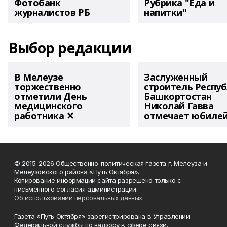
Фотобанк
Рубрика "Еда и
журналистов РБ
напитки"
Выбор редакции
В Мелеузе
Заслуженный
торжественно
строитель Респу
отметили День
Башкортостан
медицинского
Николай Гавва
работника ✕
отмечает юбиле
© 2015-2026 Общественно-политическая газета г. Мелеуза и
Мелеузовского района «Путь Октября».
Копирование информации сайта разрешено только с
письменного согласия администрации.
Об использовании персональных данных
Газета «Путь Октября» зарегистрирована в Управлении
Федеральной службы по надзору в сфере связи,