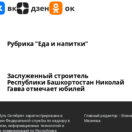
Рубрика "Еда и напитки"
Заслуженный строитель
Республики Башкортостан Николай
Гавва отмечает юбилей
Путь Октября» зарегистрирована в
Главный редактор - Елен
ии Федеральной службы по надзору в
Мазиева.
язи, информационных технологий и
 коммуникаций по Республике