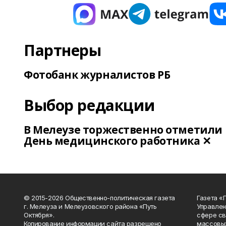
Партнеры
Фотобанк журналистов РБ
Выбор редакции
В Мелеузе торжественно отметили
День медицинского работника ✕
© 2015-2026 Общественно-политическая газета
Газета «
г. Мелеуза и Мелеузовского района «Путь
Управлен
Октября».
сфере св
Копирование информации сайта разрешено
массовых