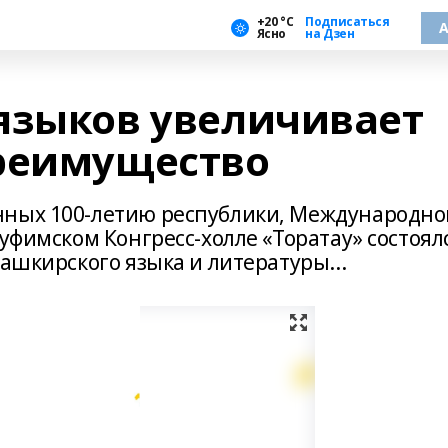
+20 °С
Подписаться
А
Ясно
на Дзен
языков увеличивает
реимущество
нных 100-летию республики, Международн
 уфимском Конгресс-холле «Торатау» состоял
башкирского языка и литературы...