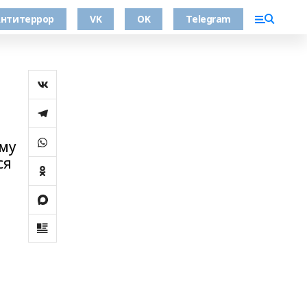
нтитеррор
VK
OK
Telegram
ому
ся