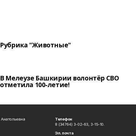
Рубрика "Животные"
В Мелеузе Башкирии волонтёр СВО
отметила 100-летие!
а Анатольевна
Телефон
8 (34764) 3-02-63, 3-15-10.
Эл. почта