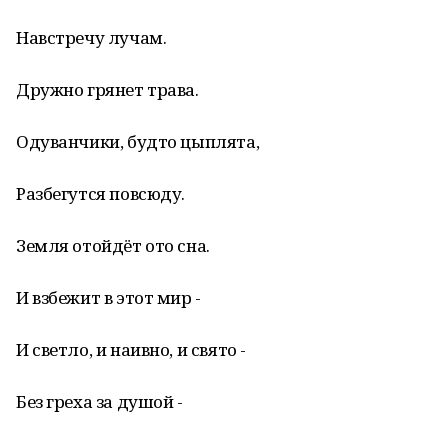
Навстречу лучам.
Дружно грянет трава.
Одуванчики, будто цыплята,
Разбегутся повсюду.
Земля отойдёт ото сна.
И взбежит в этот мир -
И светло, и наивно, и свято -
Без греха за душой -