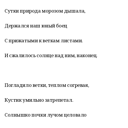
Сутки природа морозом дышала,
Держался наш юный боец
С прижатыми к веткам листами.
И сжалилось солнце над ним, наконец.
Погладило ветки, теплом согревая,
Кустик умильно затрепетал.
Солнышко почки лучом целовало