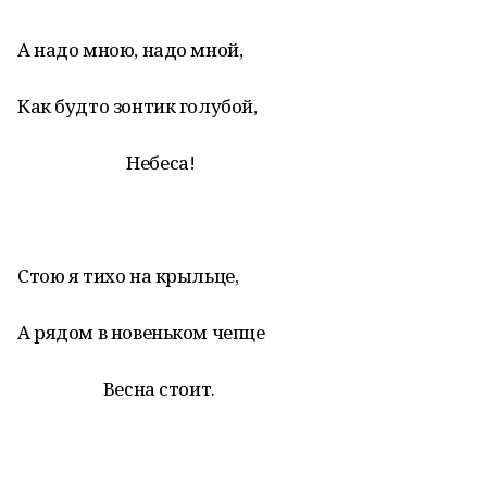
А надо мною, надо мной,
Как будто зонтик голубой,
Небеса!
Стою я тихо на крыльце,
А рядом в новеньком чепце
Весна стоит.