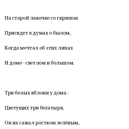
На старой лавочке со скрипом
Присядет в думах о былом,
Когда мечтал об этих липах
И доме - светлом и большом.
Три белых яблони у дома -
Цветущих три богатыря,
Он их сажал ростком зелёным,