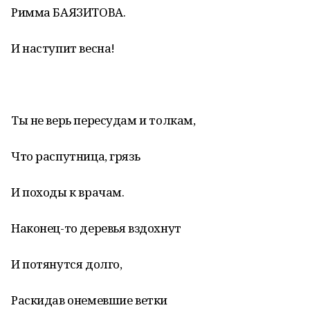
Римма БАЯЗИТОВА.
И наступит весна!
Ты не верь пересудам и толкам,
Что распутница, грязь
И походы к врачам.
Наконец-то деревья вздохнут
И потянутся долго,
Раскидав онемевшие ветки