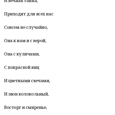
И вечная тайна,
Приходит для всех нас
Совсем не случайно,
Она к нам и с верой,
Она с куличами,
С покраской яиц
И цветными свечами,
И звон колокольный,
Восторг и смиренье,