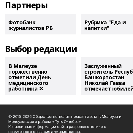
Партнеры
Фотобанк
Рубрика "Еда и
журналистов РБ
напитки"
Выбор редакции
В Мелеузе
Заслуженный
торжественно
строитель Респу
отметили День
Башкортостан
медицинского
Николай Гавва
работника ✕
отмечает юбиле
© 2015-2026 Общественно-политическая газета г. Мелеуза и
Мелеузовского района «Путь Октября».
Копирование информации сайта разрешено только с
письменного согласия администрации.