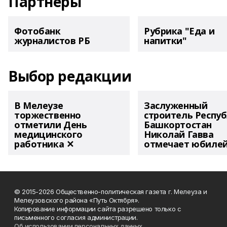
Партнеры
Фотобанк
Рубрика "Еда и
журналистов РБ
напитки"
Выбор редакции
В Мелеузе
Заслуженный
торжественно
строитель Респу
отметили День
Башкортостан
медицинского
Николай Гавва
работника ✕
отмечает юбиле
© 2015-2026 Общественно-политическая газета г. Мелеуза и
Мелеузовского района «Путь Октября».
Копирование информации сайта разрешено только с
письменного согласия администрации.
Об использовании персональных данных